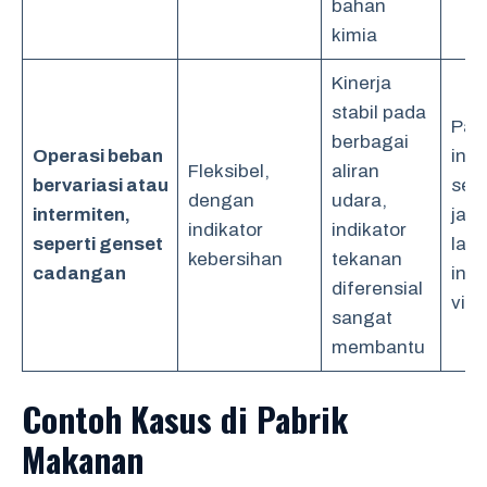
bahan
kimia
Kinerja
stabil pada
Pan
berbagai
Operasi beban
indi
Fleksibel,
aliran
bervariasi atau
seti
dengan
udara,
intermiten,
jam
indikator
indikator
seperti genset
lak
kebersihan
tekanan
cadangan
insp
diferensial
visu
sangat
membantu
Contoh Kasus di Pabrik
Makanan