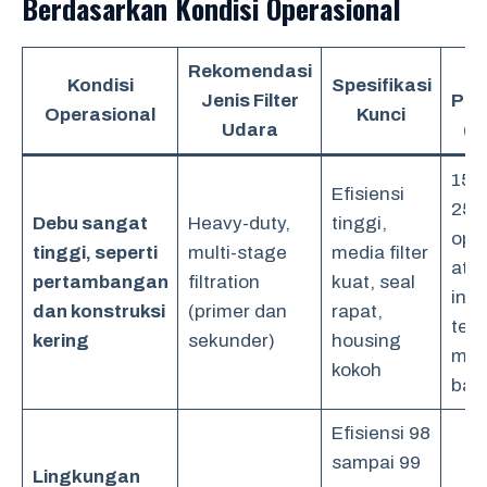
Berdasarkan Kondisi Operasional
Rekomendasi
Fr
Kondisi
Spesifikasi
Jenis Filter
Pen
Operasional
Kunci
Udara
(E
150
Efisiensi
250
Debu sangat
Heavy-duty,
tinggi,
oper
tinggi, seperti
multi-stage
media filter
atau
pertambangan
filtration
kuat, seal
indi
dan konstruksi
(primer dan
rapat,
tek
kering
sekunder)
housing
men
kokoh
bat
Efisiensi 98
sampai 99
Lingkungan