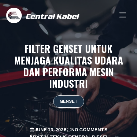
Skip
to
ME
content
FILTER GENSET UNTUK
MENJAGA KUALITAS UDARA
DAN PERFORMA MESIN
INDUSTRI
GENSET
JUNE 13, 2026
NO COMMENTS