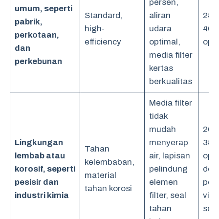
persen,
umum, seperti
Standard,
aliran
250
pabrik,
high-
udara
400
perkotaan,
efficiency
optimal,
ope
dan
media filter
perkebunan
kertas
berkualitas
Media filter
tidak
mudah
200
Lingkungan
menyerap
350
Tahan
lembab atau
air, lapisan
oper
kelembaban,
korosif, seperti
pelindung
den
material
pesisir dan
elemen
pem
tahan korosi
industri kimia
filter, seal
visu
tahan
seri