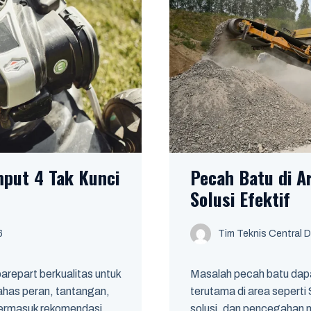
put 4 Tak Kunci
Pecah Batu di 
Solusi Efektif
6
Tim Teknis Central D
repart berkualitas untuk
Masalah pecah batu dapa
ahas peran, tantangan,
terutama di area sepert
 termasuk rekomendasi
solusi, dan pencegahan 