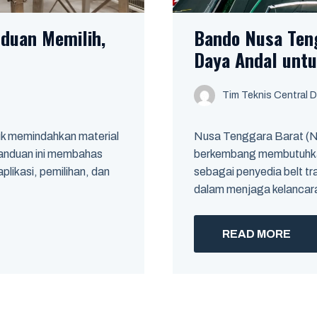
nduan Memilih,
Bando Nusa Teng
Daya Andal untu
Tim Teknis Central D
tuk memindahkan material
Nusa Tenggara Barat (NT
 Panduan ini membahas
berkembang membutuhkan 
aplikasi, pemilihan, dan
sebagai penyedia belt tr
dalam menjaga kelancaran
READ MORE