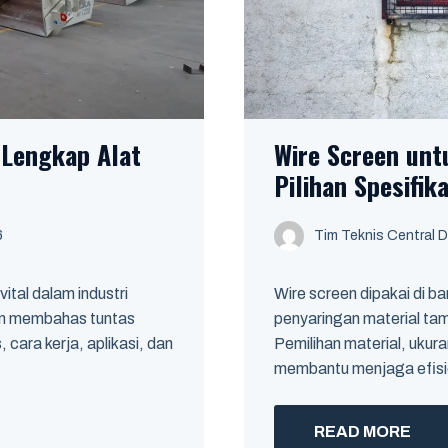
Lengkap Alat
Wire Screen unt
Pilihan Spesifik
6
Tim Teknis Central D
ital dalam industri
Wire screen dipakai di ba
kan membahas tuntas
penyaringan material ta
cara kerja, aplikasi, dan
Pemilihan material, ukur
membantu menjaga efisien
READ MORE