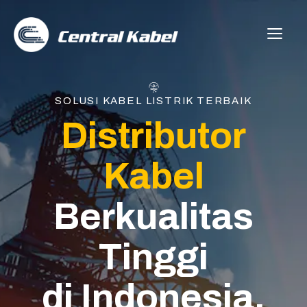
Skip
to
ME
content
SOLUSI KABEL LISTRIK TERBAIK
Distributor
Kabel
Berkualitas
Tinggi
di Indonesia.