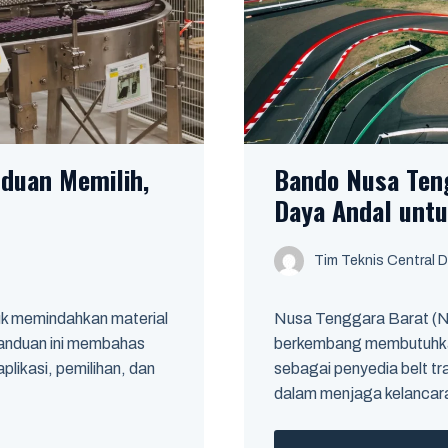
nduan Memilih,
Bando Nusa Teng
Daya Andal untu
Tim Teknis Central D
tuk memindahkan material
Nusa Tenggara Barat (NT
 Panduan ini membahas
berkembang membutuhkan 
aplikasi, pemilihan, dan
sebagai penyedia belt tr
dalam menjaga kelancaran