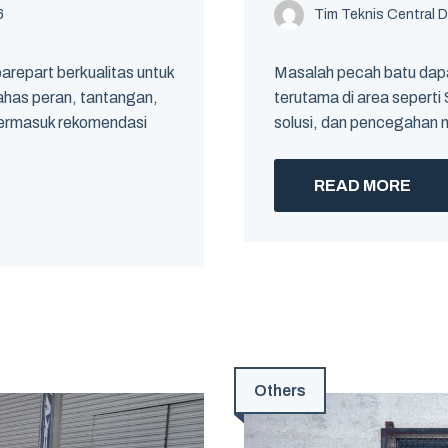
6
Tim Teknis Central D
repart berkualitas untuk
Masalah pecah batu dapa
ahas peran, tantangan,
terutama di area sepert
 termasuk rekomendasi
solusi, dan pencegahan 
READ MORE
Others