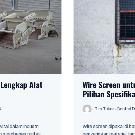
Lengkap Alat
Wire Screen unt
Pilihan Spesifik
6
Tim Teknis Central D
ital dalam industri
Wire screen dipakai di ba
kan membahas tuntas
penyaringan material ta