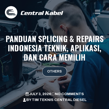
Skip
to
ME
content
PANDUAN SPLICING & REPAIRS
INDONESIA TEKNIK, APLIKASI,
DAN CARA MEMILIH
OTHERS
JULY 3, 2026
NO COMMENTS
BY
TIM TEKNIS CENTRAL DIESEL