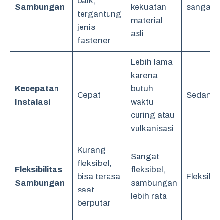
baik,
Sambungan
kekuatan
sangat b
tergantung
material
jenis
asli
fastener
Lebih lama
karena
Kecepatan
butuh
Cepat
Sedang
Instalasi
waktu
curing atau
vulkanisasi
Kurang
Sangat
fleksibel,
Fleksibilitas
fleksibel,
bisa terasa
Fleksibe
Sambungan
sambungan
saat
lebih rata
berputar