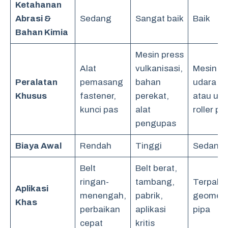
Ketahanan
Abrasi &
Sedang
Sangat baik
Baik
Bahan Kimia
Mesin press
Alat
vulkanisasi,
Mesin la
Peralatan
pemasang
bahan
udara p
Khusus
fastener,
perekat,
atau ultr
kunci pas
alat
roller p
pengupas
Biaya Awal
Rendah
Tinggi
Sedang
Belt
Belt berat,
ringan-
tambang,
Terpal,
Aplikasi
menengah,
pabrik,
geomem
Khas
perbaikan
aplikasi
pipa
cepat
kritis