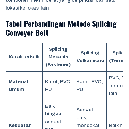
komponen mesin berat yang berpindah dari satu
lokasi ke lokasi lain.
Tabel Perbandingan Metode Splicing
Conveyor Belt
Splicing
Splicing
Splici
Karakteristik
Mekanis
Vulkanisasi
(Termop
(Fastener)
PVC, PU
Material
Karet, PVC,
Karet, PVC,
termopla
Umum
PU
PU
lain
Baik
Sangat
hingga
baik,
sangat
Kekuatan
mendekati
Baik hin