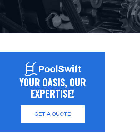
PoolSwift
YOUR OASIS, OUR
EXPERTISE!
GET A QUOTE