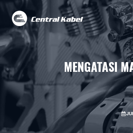
Skip
to
content
MENGATASI M
JUL