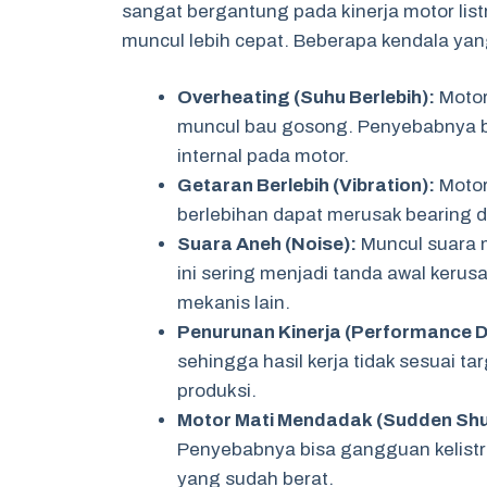
sangat bergantung pada kinerja motor listri
muncul lebih cepat. Beberapa kendala yang
Overheating (Suhu Berlebih):
Motor
muncul bau gosong. Penyebabnya bi
internal pada motor.
Getaran Berlebih (Vibration):
Motor
berlebihan dapat merusak bearing d
Suara Aneh (Noise):
Muncul suara m
ini sering menjadi tanda awal keru
mekanis lain.
Penurunan Kinerja (Performance D
sehingga hasil kerja tidak sesuai ta
produksi.
Motor Mati Mendadak (Sudden Sh
Penyebabnya bisa gangguan kelistrik
yang sudah berat.