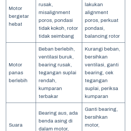
rusak,
lakukan
Motor
misalignment
alignment
bergetar
poros, pondasi
poros, perkuat
hebat
tidak kokoh, rotor
pondasi,
tidak seimbang
balancing rotor
Beban berlebih,
Kurangi beban,
ventilasi buruk,
bersihkan
Motor
bearing rusak,
ventilasi, ganti
panas
tegangan suplai
bearing, cek
berlebih
rendah,
tegangan
kumparan
suplai, periksa
terbakar
kumparan
Ganti bearing,
Bearing aus, ada
bersihkan
benda asing di
Suara
motor,
dalam motor,