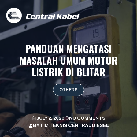
Skip
to
ME
content
PANDUAN MENGATASI
MASALAH UMUM MOTOR
LISTRIK DI BLITAR
OTHERS
JULY 2, 2026
NO COMMENTS
BY
TIM TEKNIS CENTRAL DIESEL