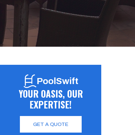
PoolSwift
YOUR OASIS, OUR
EXPERTISE!
GET A QUOTE