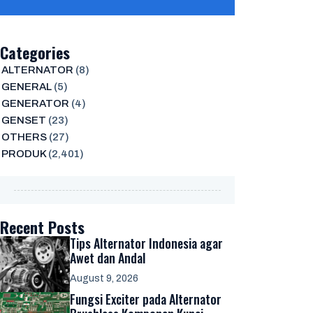
Categories
ALTERNATOR
(8)
GENERAL
(5)
GENERATOR
(4)
GENSET
(23)
OTHERS
(27)
PRODUK
(2,401)
Recent Posts
Tips Alternator Indonesia agar
Awet dan Andal
August 9, 2026
Fungsi Exciter pada Alternator