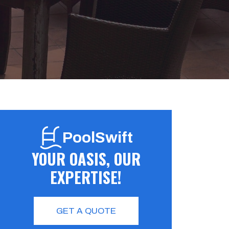
PoolSwift
YOUR OASIS, OUR
EXPERTISE!
GET A QUOTE