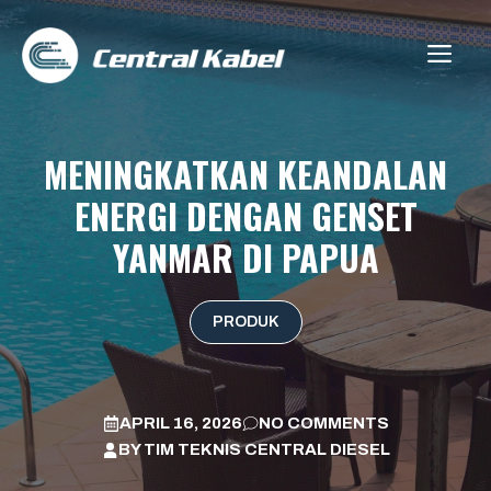
Skip
to
ME
content
MENINGKATKAN KEANDALAN
ENERGI DENGAN GENSET
YANMAR DI PAPUA
PRODUK
APRIL 16, 2026
NO COMMENTS
BY
TIM TEKNIS CENTRAL DIESEL