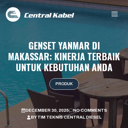
Skip
to
ME
content
GENSET YANMAR DI
MAKASSAR: KINERJA TERBAIK
UNTUK KEBUTUHAN ANDA
PRODUK
DECEMBER 30, 2025
NO COMMENTS
BY
TIM TEKNIS CENTRAL DIESEL