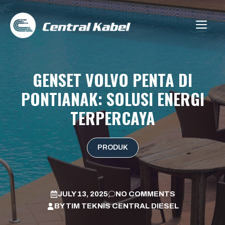
Skip
to
ME
content
GENSET VOLVO PENTA DI
PONTIANAK: SOLUSI ENERGI
TERPERCAYA
PRODUK
JULY 13, 2025
NO COMMENTS
BY
TIM TEKNIS CENTRAL DIESEL