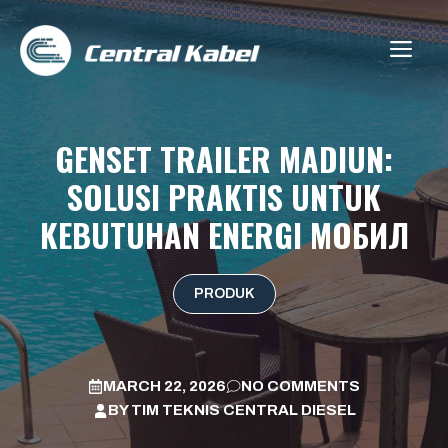
Skip
to
ME
content
GENSET TRAILER MADIUN:
SOLUSI PRAKTIS UNTUK
KEBUTUHAN ENERGI МОБИЛ
PRODUK
MARCH 22, 2026
NO COMMENTS
BY
TIM TEKNIS CENTRAL DIESEL