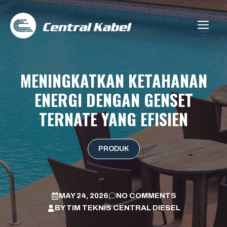
Skip
to
ME
content
MENINGKATKAN KETAHANAN
ENERGI DENGAN GENSET
TERNATE YANG EFISIEN
PRODUK
MAY 24, 2026
NO COMMENTS
BY
TIM TEKNIS CENTRAL DIESEL