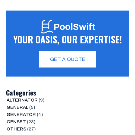
PoolSwift
YOUR OASIS, OUR EXPERTISE!
GET A QUOTE
Categories
ALTERNATOR
(9)
GENERAL
(5)
GENERATOR
(4)
GENSET
(23)
OTHERS
(27)