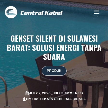
Skip
to
ME
content
GENSET SILENT DI SULAWESI
BARAT: SOLUSI ENERGI TANPA
SUARA
PRODUK
JULY 7, 2025
NO COMMENTS
BY
TIM TEKNIS CENTRAL DIESEL