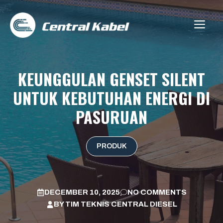
Skip
to
ME
content
KEUNGGULAN GENSET SILENT
UNTUK KEBUTUHAN ENERGI DI
PASURUAN
PRODUK
DECEMBER 10, 2025
NO COMMENTS
BY
TIM TEKNIS CENTRAL DIESEL