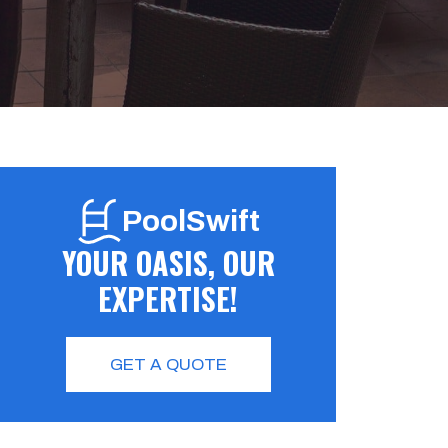
PoolSwift
YOUR OASIS, OUR
EXPERTISE!
GET A QUOTE