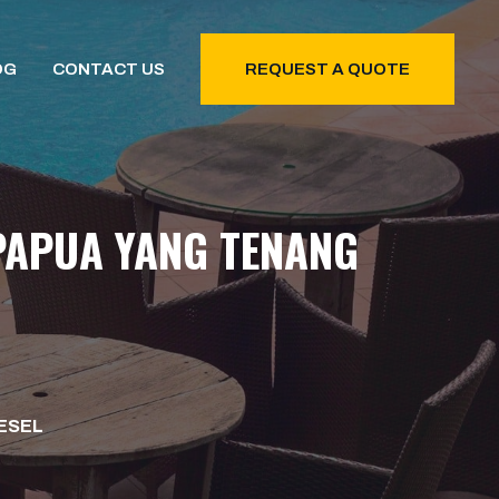
OG
CONTACT US
REQUEST A QUOTE
 PAPUA YANG TENANG
IESEL