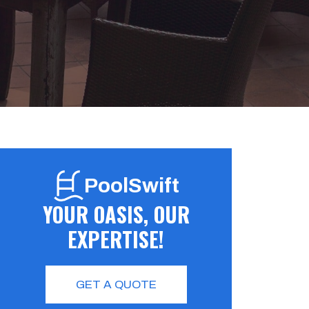
PoolSwift
YOUR OASIS, OUR
EXPERTISE!
GET A QUOTE