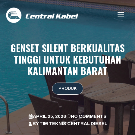
Skip
to
ME
content
GENSET SILENT BERKUALITAS
TINGGI UNTUK KEBUTUHAN
KALIMANTAN BARAT
PRODUK
APRIL 25, 2026
NO COMMENTS
BY
TIM TEKNIS CENTRAL DIESEL