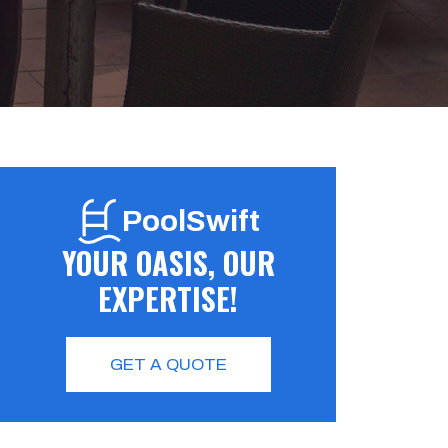
PoolSwift
YOUR OASIS, OUR
EXPERTISE!
GET A QUOTE