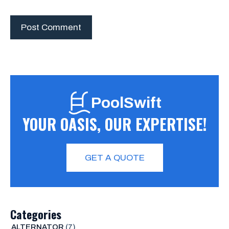
PoolSwift
YOUR OASIS, OUR EXPERTISE!
GET A QUOTE
Categories
ALTERNATOR
(7)