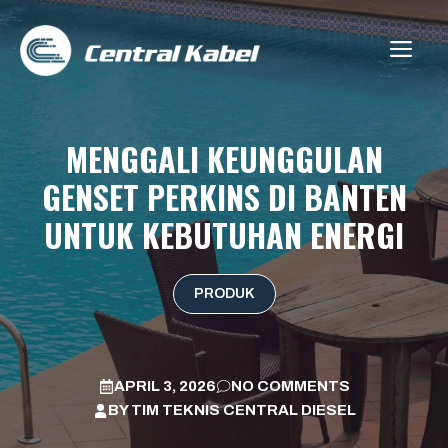
Skip
to
ME
content
MENGGALI KEUNGGULAN
GENSET PERKINS DI BANTEN
UNTUK KEBUTUHAN ENERGI
PRODUK
APRIL 3, 2026
NO COMMENTS
BY
TIM TEKNIS CENTRAL DIESEL