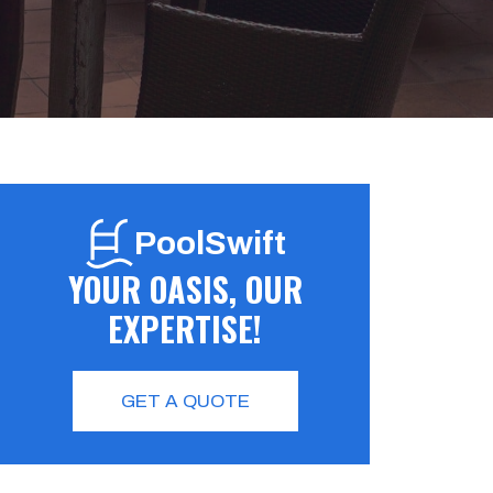
PoolSwift
YOUR OASIS, OUR
EXPERTISE!
GET A QUOTE