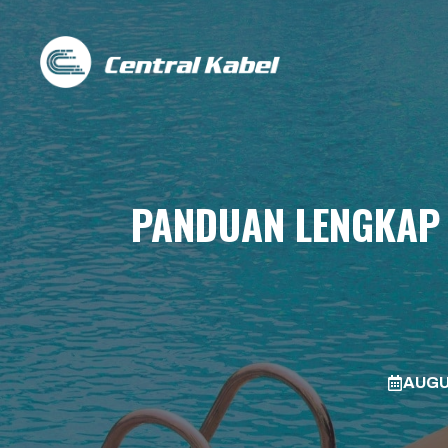
Skip
to
content
PANDUAN LENGKAP 
AUGU