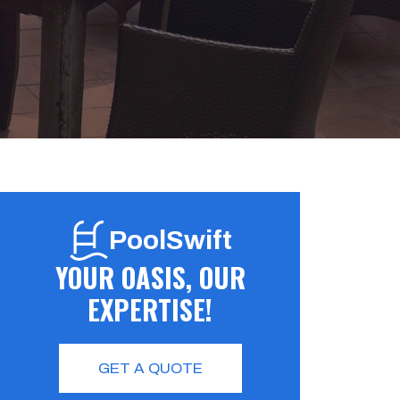
PoolSwift
YOUR OASIS, OUR
EXPERTISE!
GET A QUOTE