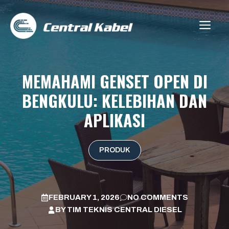
Skip
to
ME
content
MEMAHAMI GENSET OPEN DI
BENGKULU: KELEBIHAN DAN
APLIKASI
PRODUK
FEBRUARY 1, 2026
NO COMMENTS
BY
TIM TEKNIS CENTRAL DIESEL