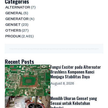
Categories
ALTERNATOR
(7)
GENERAL
(5)
GENERATOR
(4)
GENSET
(23)
OTHERS
(27)
PRODUK
(2,401)
Recent Posts
Fungsi Exciter pada Alternator
Brushless Komponen Kunci
Menjaga Stabilitas Daya
August 8, 2026
Memilih Ukuran Genset yang
Sesuai untuk Kebutuhan
Industri