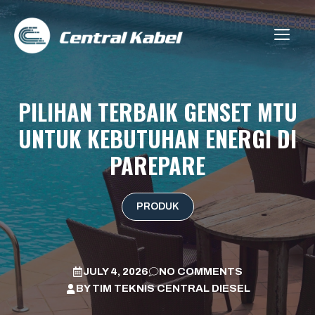
Skip
to
ME
content
PILIHAN TERBAIK GENSET MTU
UNTUK KEBUTUHAN ENERGI DI
PAREPARE
PRODUK
JULY 4, 2026
NO COMMENTS
BY
TIM TEKNIS CENTRAL DIESEL