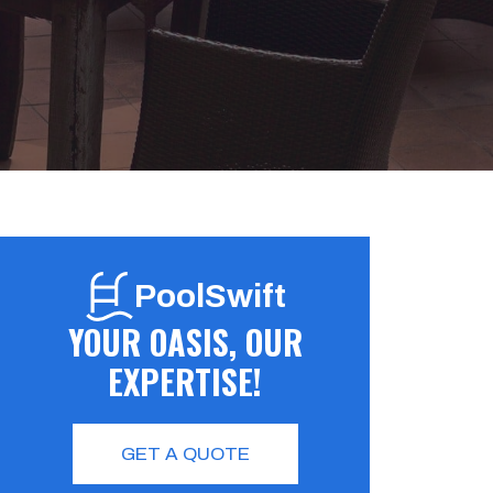
PoolSwift
YOUR OASIS, OUR
EXPERTISE!
GET A QUOTE