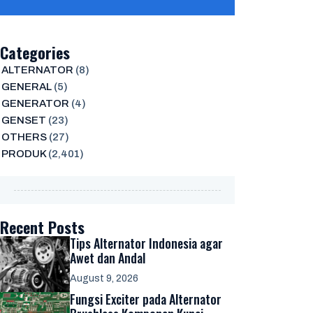
Categories
ALTERNATOR
(8)
GENERAL
(5)
GENERATOR
(4)
GENSET
(23)
OTHERS
(27)
PRODUK
(2,401)
Recent Posts
Tips Alternator Indonesia agar
Awet dan Andal
August 9, 2026
Fungsi Exciter pada Alternator