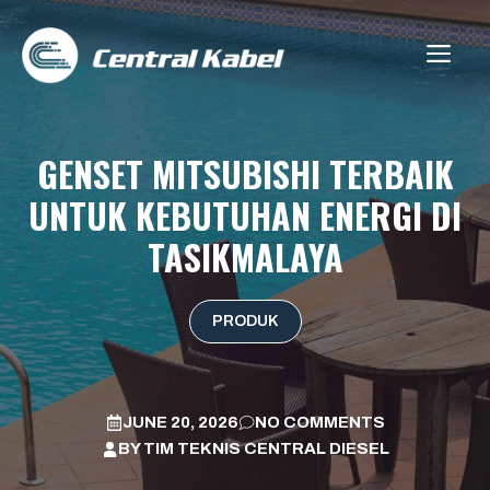
Skip
to
ME
content
GENSET MITSUBISHI TERBAIK
UNTUK KEBUTUHAN ENERGI DI
TASIKMALAYA
PRODUK
JUNE 20, 2026
NO COMMENTS
BY
TIM TEKNIS CENTRAL DIESEL