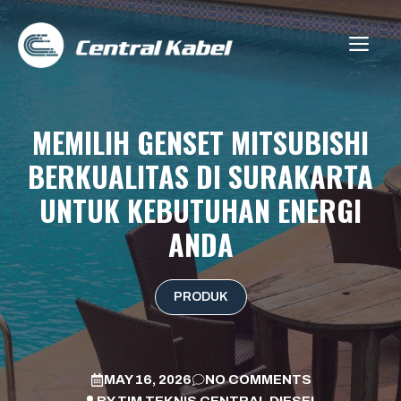
Skip
to
ME
content
MEMILIH GENSET MITSUBISHI
BERKUALITAS DI SURAKARTA
UNTUK KEBUTUHAN ENERGI
ANDA
PRODUK
MAY 16, 2026
NO COMMENTS