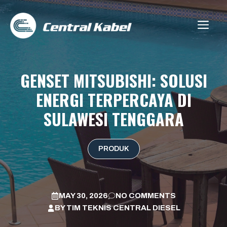
Skip
to
ME
content
GENSET MITSUBISHI: SOLUSI
ENERGI TERPERCAYA DI
SULAWESI TENGGARA
PRODUK
MAY 30, 2026
NO COMMENTS
BY
TIM TEKNIS CENTRAL DIESEL