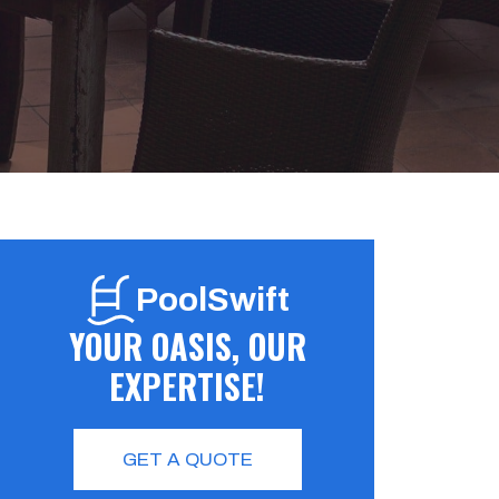
PoolSwift
YOUR OASIS, OUR
EXPERTISE!
GET A QUOTE