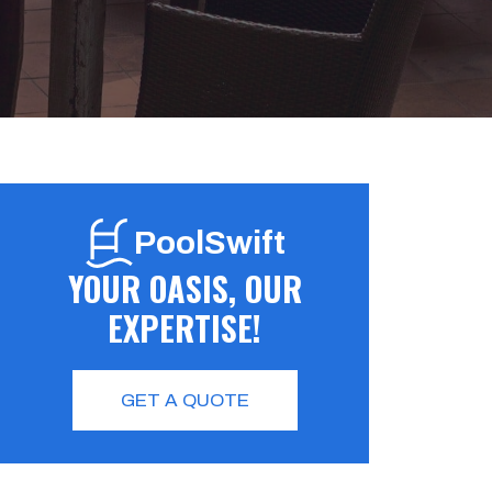
PoolSwift
YOUR OASIS, OUR
EXPERTISE!
GET A QUOTE