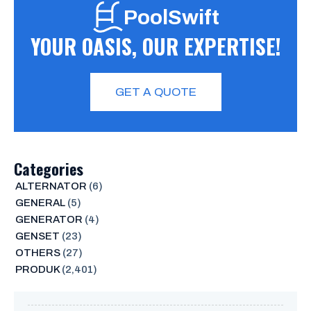
PoolSwift
YOUR OASIS, OUR EXPERTISE!
GET A QUOTE
Categories
ALTERNATOR
(6)
GENERAL
(5)
GENERATOR
(4)
GENSET
(23)
OTHERS
(27)
PRODUK
(2,401)