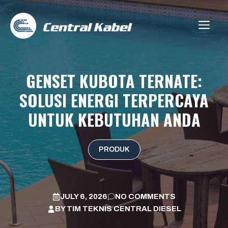
Skip
to
ME
content
GENSET KUBOTA TERNATE:
SOLUSI ENERGI TERPERCAYA
UNTUK KEBUTUHAN ANDA
PRODUK
JULY 6, 2026
NO COMMENTS
BY
TIM TEKNIS CENTRAL DIESEL