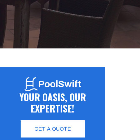
PoolSwift
YOUR OASIS, OUR
EXPERTISE!
GET A QUOTE