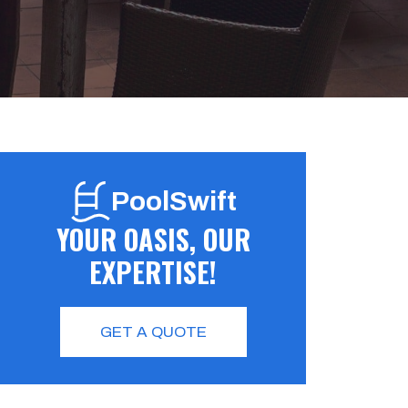
PoolSwift
YOUR OASIS, OUR
EXPERTISE!
GET A QUOTE