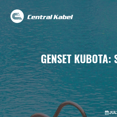
Skip
to
content
GENSET KUBOTA: 
JUL