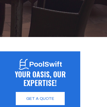
PoolSwift
YOUR OASIS, OUR
EXPERTISE!
GET A QUOTE