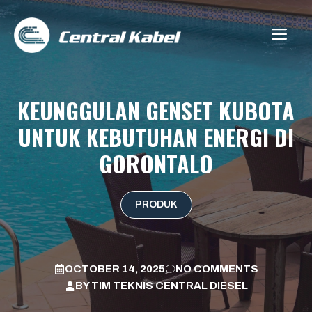
Skip
to
ME
content
KEUNGGULAN GENSET KUBOTA
UNTUK KEBUTUHAN ENERGI DI
GORONTALO
PRODUK
OCTOBER 14, 2025
NO COMMENTS
BY
TIM TEKNIS CENTRAL DIESEL