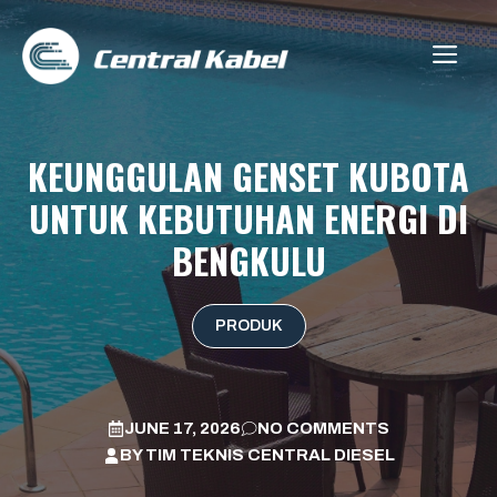
Skip
to
ME
content
KEUNGGULAN GENSET KUBOTA
UNTUK KEBUTUHAN ENERGI DI
BENGKULU
PRODUK
JUNE 17, 2026
NO COMMENTS
BY
TIM TEKNIS CENTRAL DIESEL