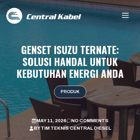
Skip
to
ME
content
GENSET ISUZU TERNATE:
SOLUSI HANDAL UNTUK
KEBUTUHAN ENERGI ANDA
PRODUK
MAY 11, 2026
NO COMMENTS
BY
TIM TEKNIS CENTRAL DIESEL