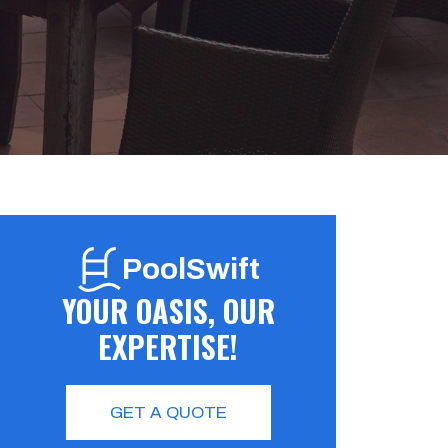
PoolSwift
YOUR OASIS, OUR
EXPERTISE!
GET A QUOTE