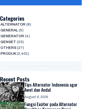
Categories
ALTERNATOR
(8)
GENERAL
(5)
GENERATOR
(4)
GENSET
(23)
OTHERS
(27)
PRODUK
(2,401)
Recent Posts
Tips Alternator Indonesia agar
Awet dan Andal
August 9, 2026
Fungsi Exciter pada Alternator