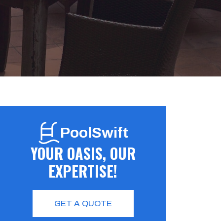
PoolSwift
YOUR OASIS, OUR
EXPERTISE!
GET A QUOTE