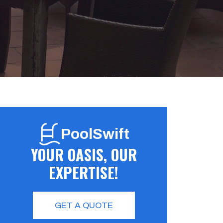
PoolSwift
YOUR OASIS, OUR
EXPERTISE!
GET A QUOTE