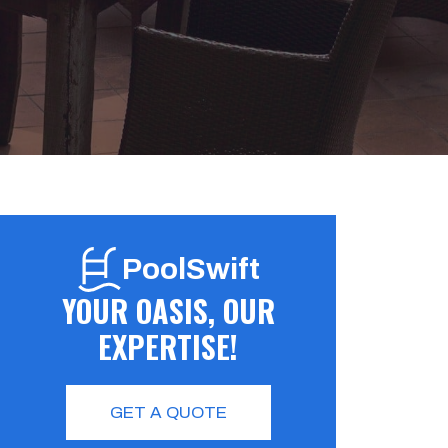
PoolSwift
YOUR OASIS, OUR
EXPERTISE!
GET A QUOTE