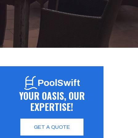
PoolSwift
YOUR OASIS, OUR
EXPERTISE!
GET A QUOTE