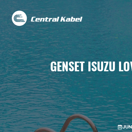
Skip
to
content
GENSET ISUZU L
JUN