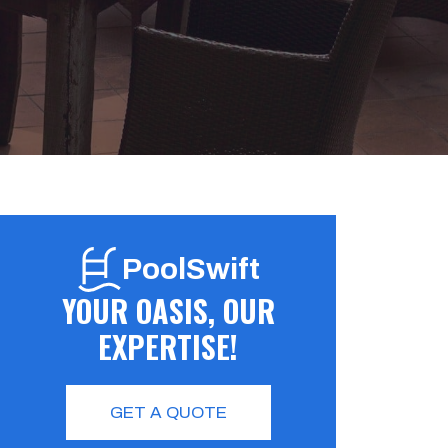
PoolSwift
YOUR OASIS, OUR
EXPERTISE!
GET A QUOTE