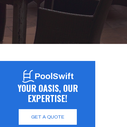
PoolSwift
YOUR OASIS, OUR
EXPERTISE!
GET A QUOTE