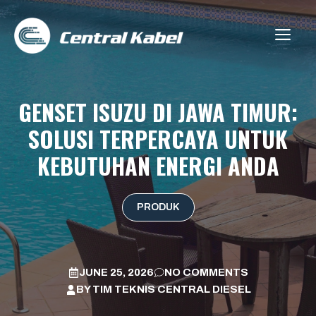
Skip
to
ME
content
GENSET ISUZU DI JAWA TIMUR:
SOLUSI TERPERCAYA UNTUK
KEBUTUHAN ENERGI ANDA
PRODUK
JUNE 25, 2026
NO COMMENTS
BY
TIM TEKNIS CENTRAL DIESEL