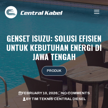
Skip
to
ME
content
GENSET ISUZU: SOLUSI EFISIEN
UNTUK KEBUTUHAN ENERGI DI
JAWA TENGAH
PRODUK
FEBRUARY 10, 2026
NO COMMENTS
BY
TIM TEKNIS CENTRAL DIESEL