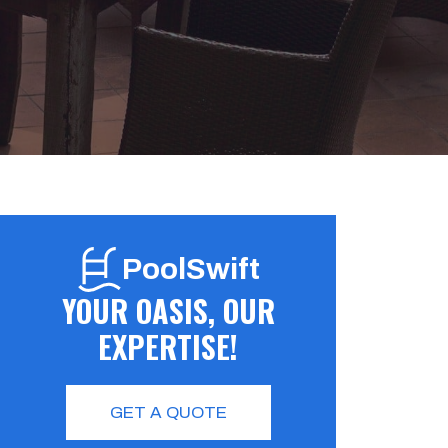
PoolSwift
YOUR OASIS, OUR
EXPERTISE!
GET A QUOTE